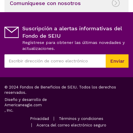
Comuníquese con nosotros
Suscripción a alertas informativas del
Fondo de SEIU
Regístrese para obtener las últimas novedades y
actualizaciones.
Este
Enviar
campo
Escribir
es
dirección
obligatorio
de
correo
© 2024 Fondos de Beneficios de SEIU. Todos los derechos
electrónico
reservados.
Diseño y desarrollo de
opens
Americaneagle.com
in
, Inc.
a
opens
opens
Privacidad
Términos y condiciones
new
in
in
opens
Acerca del correo electrónico seguro
tab
a
a
in
new
new
a